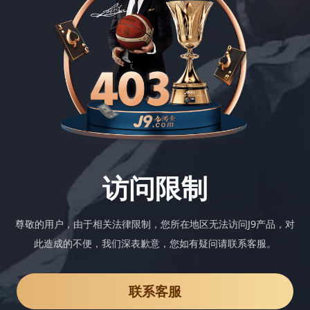
访问限制
尊敬的用户，由于相关法律限制，您所在地区无法访问J9产品，对
此造成的不便，我们深表歉意，您如有疑问请联系客服。
联系客服