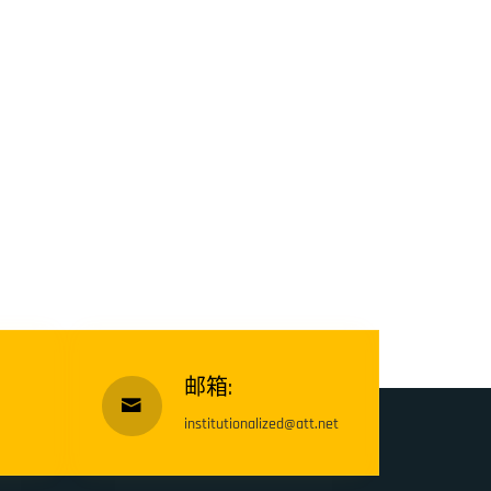
邮箱:
institutionalized@att.net